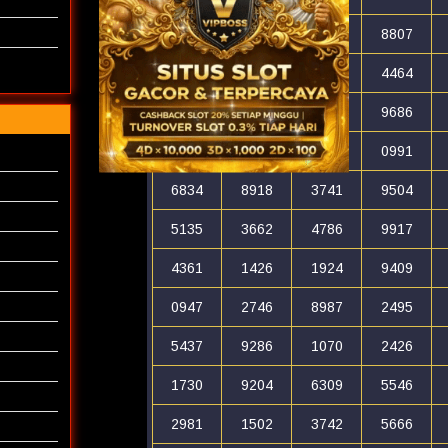
9821
1712
0395
8807
5317
7562
8886
4464
1513
9214
5505
9686
2522
7353
4495
0991
6834
8918
3741
9504
5135
3662
4786
9917
4361
1426
1924
9409
0947
2746
8987
2495
5437
9286
1070
2426
1730
9204
6309
5546
2981
1502
3742
5666