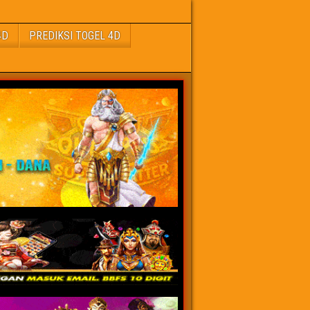
4D
PREDIKSI TOGEL 4D