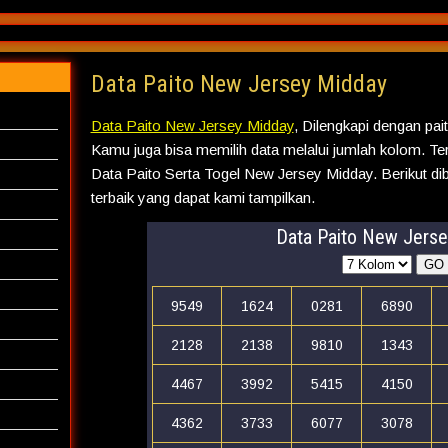
Data Paito New Jersey Midday
Data Paito New Jersey Midday
, Dilengkapi dengan pai
Kamu juga bisa memilih data melalui jumlah kolom. Te
Data Paito Serta Togel New Jersey Midday. Berikut di
terbaik yang dapat kami tampilkan.
Data Paito New Jers
GO
9549
1624
0281
6890
2128
2138
9810
1343
4467
3992
5415
4150
4362
3733
6077
3078