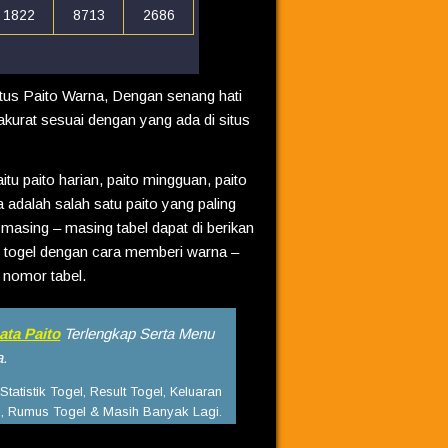
1822
8713
2686
tus Paito Warna, Dengan senang hati
kurat sesuai dengan yang ada di situs
itu paito harian, paito mingguan, paito
 adalah salah satu paito yang paling
 masing – masing tabel dapat di berikan
n togel dengan cara memberi warna –
 nomor tabel.
ata Paito
Terlengkap Serta Menu
.
tatistik Togel, Result Togel, Keluaran
el, Rumus Togel & Masih Banyak Lagi.