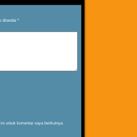
b ditandai
*
ni untuk komentar saya berikutnya.