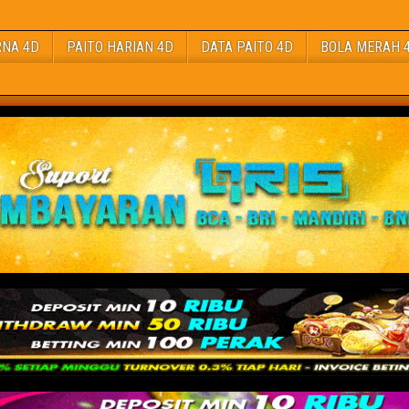
RNA 4D
PAITO HARIAN 4D
DATA PAITO 4D
BOLA MERAH 