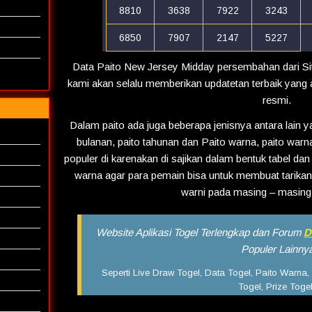
8810
3638
7922
3243
6850
7907
2147
5227
Data Paito New Jersey Midday persembahan dari Si
kami akan selalu memberikan updatetan terbaik yang a
resmi.
Dalam paito ada juga beberapa jenisnya antara lain ya
bulanan, paito tahunan dan Paito warna, paito warna
populer di karenakan di sajikan dalam bentuk tabel dan
warna agar para pemain bisa untuk membuat tarika
warni pada masing – masing
Website Aplikasi Togel Terlengkap dan Forum
D
Populer Lainnya
Seperti Live Draw Togel, Data Togel, Paito Warna, S
Togel, Prize Tog