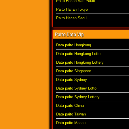
Paito Harian Sao Paulo
Paito Harian Tokyo
Paito Harian Seoul
Paito Data Vip
Data paito Hongkong
Data paito Hongkong Lotto
Data paito Hongkong Lottery
Data paito Singapore
Data paito Sydney
Data paito Sydney Lotto
Data paito Sydney Lottery
Data paito China
Data paito Taiwan
Data paito Macau