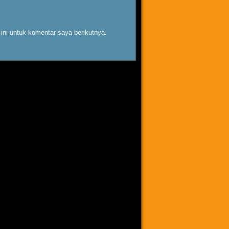
ni untuk komentar saya berikutnya.