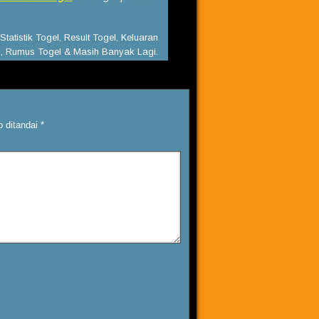
tatistik Togel, Result Togel, Keluaran
el, Rumus Togel & Masih Banyak Lagi.
b ditandai
*