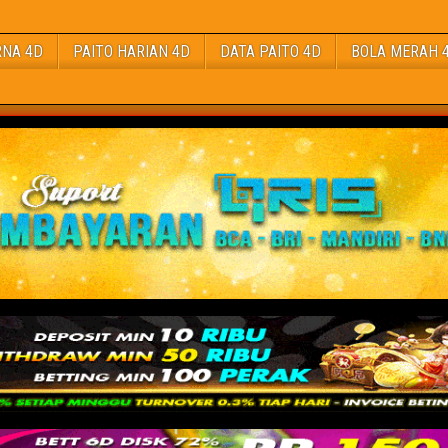
RNA 4D
PAITO HARIAN 4D
DATA PAITO 4D
BOLA MERAH 