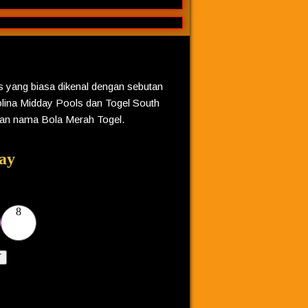
 yang biasa dikenal dengan sebutan
rolina Midday Pools dan Togel South
gan nama Bola Merah Togel.