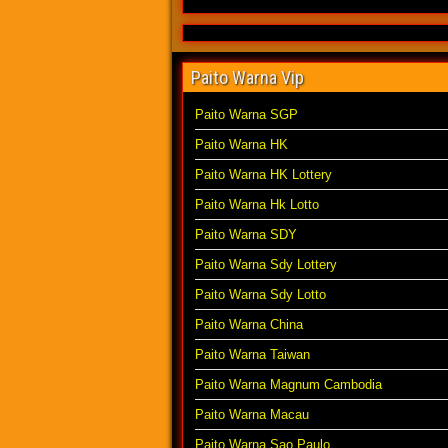
Paito Warna Vip
Paito Warna SGP
Paito Warna HK
Paito Warna HK Lottery
Paito Warna Hk Lotto
Paito Warna SDY
Paito Warna Sdy Lottery
Paito Warna Sdy Lotto
Paito Warna China
Paito Warna Taiwan
Paito Warna Magnum Cambodia
Paito Warna Macau
Paito Warna Sao Paulo